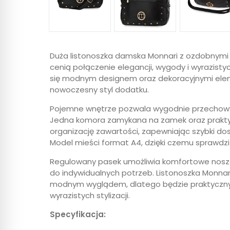
Duża listonoszka damska Monnari z ozdobnymi ć
cenią połączenie elegancji, wygody i wyrazisty
się modnym designem oraz dekoracyjnymi eleme
nowoczesny styl dodatku.
Pojemne wnętrze pozwala wygodnie przechowyw
Jedna komora zamykana na zamek oraz praktyc
organizację zawartości, zapewniając szybki dost
Model mieści format A4, dzięki czemu sprawdzi 
Regulowany pasek umożliwia komfortowe noszen
do indywidualnych potrzeb. Listonoszka Monnari
modnym wyglądem, dlatego będzie praktyczny
wyrazistych stylizacji.
Specyfikacja: