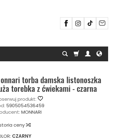
onnari torba damska listonoszka
uża torebka z ćwiekami - czarna
serwuj produkt:
d:
5905054536459
oducent:
MONNARI
storia ceny
OLOR:
CZARNY