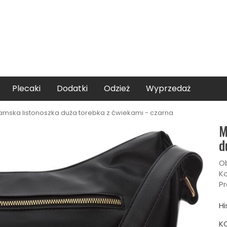
Plecaki
Dodatki
Odzież
Wyprzedaż
amska listonoszka duża torebka z ćwiekami - czarna
M
d
Ob
Ko
Pr
Hi
K