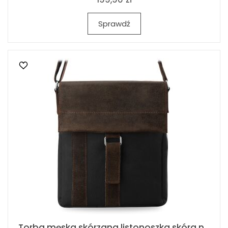
Sprawdź
Torba męska skórzana listonoszka skóra n...