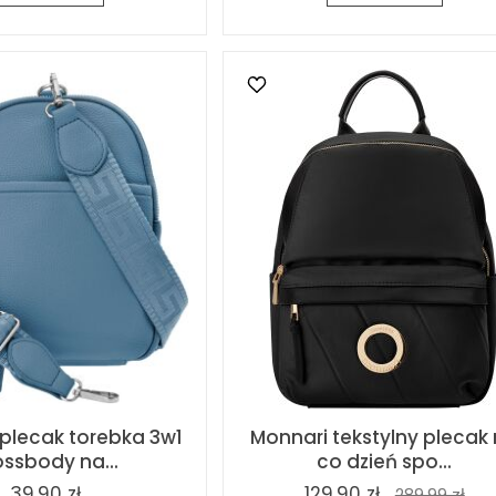
 plecak torebka 3w1
Monnari tekstylny plecak
ossbody na...
co dzień spo...
39,90 zł
129,90 zł
289,99 zł