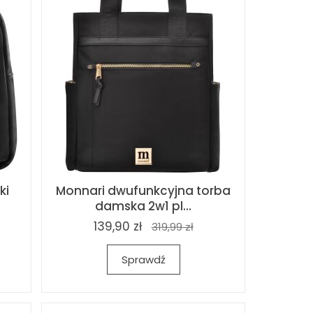
ki
Monnari dwufunkcyjna torba
damska 2w1 pl...
139,90 zł
319,99 zł
Sprawdź