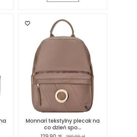
 na
Monnari tekstylny plecak na
co dzień spo...
129,90 zł
289,99 zł