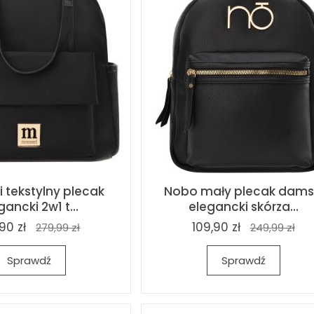
 tekstylny plecak
Nobo mały plecak dams
gancki 2w1 t...
elegancki skórza...
90 zł
109,90 zł
279,99 zł
249,99 zł
Sprawdź
Sprawdź