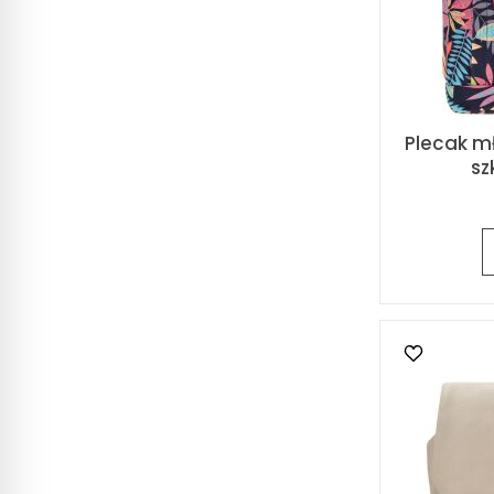
Plecak m
sz