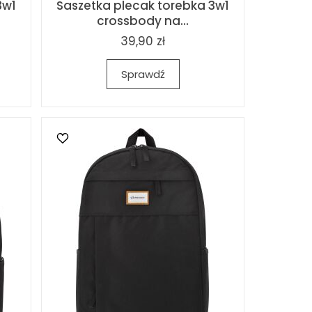
3w1
Saszetka plecak torebka 3w1
crossbody na...
39,90 zł
Sprawdź