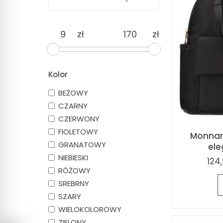
zł
zł
Kolor
BEŻOWY
CZARNY
CZERWONY
FIOLETOWY
Monnari
GRANATOWY
ele
NIEBIESKI
124,
RÓŻOWY
SREBRNY
SZARY
WIELOKOLOROWY
ZIELONY