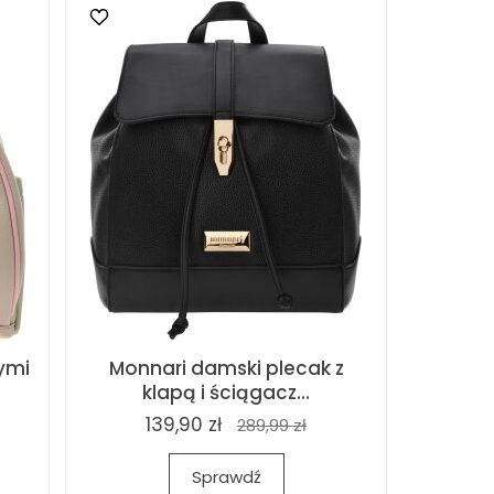
ymi
Monnari damski plecak z
klapą i ściągacz...
139,90 zł
289,99 zł
Sprawdź