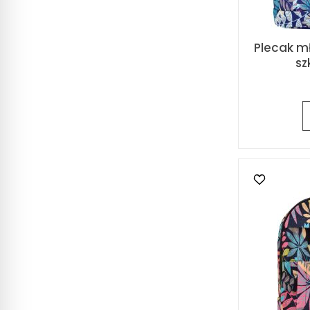
Plecak m
sz