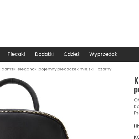
Plecaki
Dodatki
Odzież
Wyprzedaż
k damski elegancki pojemny plecaczek miejski - czarny
K
p
Ob
Ko
Pr
Hi
K