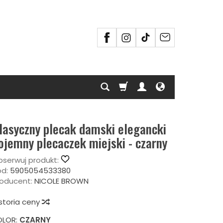
lasyczny plecak damski elegancki
ojemny plecaczek miejski - czarny
serwuj produkt:
d:
5905054533380
oducent:
NICOLE BROWN
storia ceny
OLOR:
CZARNY