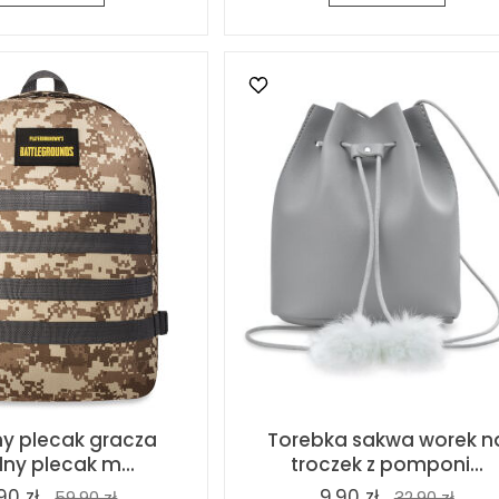
rny plecak gracza
Torebka sakwa worek n
lny plecak m...
troczek z pomponi...
90 zł
9,90 zł
59,90 zł
32,90 zł