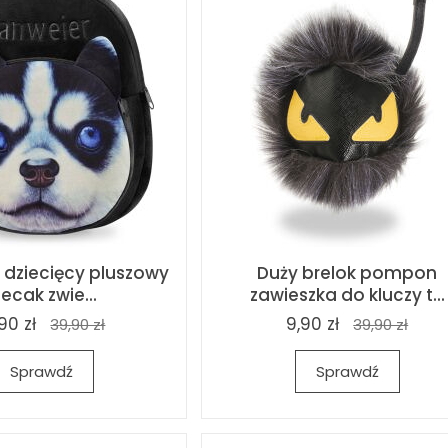
 dziecięcy pluszowy
Duży brelok pompon
lecak zwie...
zawieszka do kluczy t...
90 zł
9,90 zł
39,90 zł
39,90 zł
Sprawdź
Sprawdź