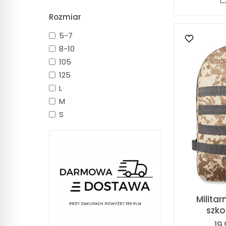
Rozmiar
5-7
8-10
105
125
L
M
S
Milita
szko
19,