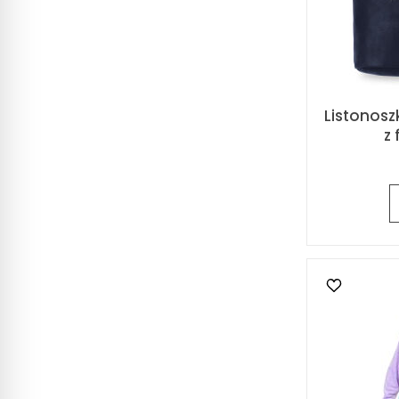
Listonos
z 