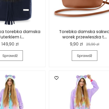
zka torebka damska
Torebka damska sakw
futerkiem i...
worek przewieszka t...
149,90 zł
9,90 zł
29,90 zł
Sprawdź
Sprawdź