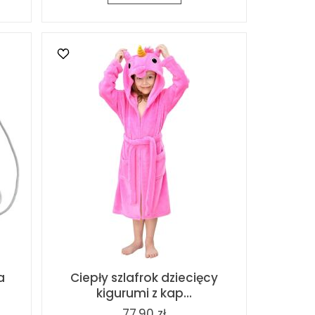
a
Ciepły szlafrok dziecięcy
kigurumi z kap...
77,90 zł