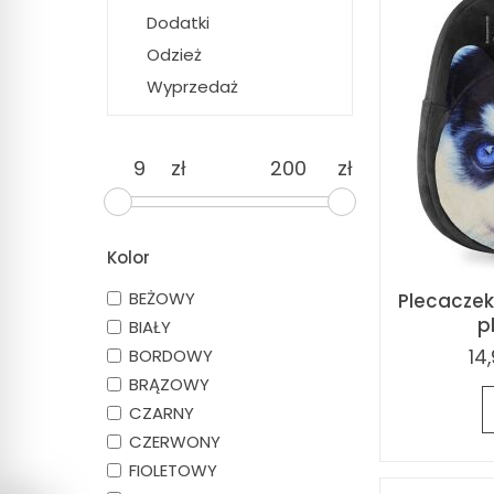
Dodatki
Odzież
Wyprzedaż
zł
zł
Kolor
BEŻOWY
Plecaczek
p
BIAŁY
BORDOWY
14,
BRĄZOWY
CZARNY
CZERWONY
FIOLETOWY